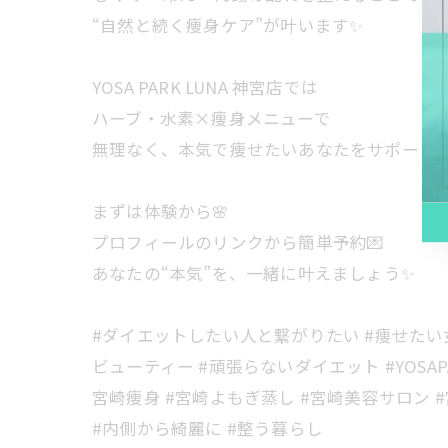
“自然と続く痩身ケア”が叶います✨
YOSA PARK LUNA 神宮店では
ハーブ・水素×痩身メニューで
無理なく、本気で痩せたいあなたをサポートし
まずは体験から🌸
プロフィールのリンクから簡単予約💌
あなたの“本気”を、一緒に叶えましょう✨
#ダイエットしたい人と繋がりたい #痩せたい女
ビューティー #頑張らないダイエット #YOSAPA
宮崎痩身 #宮崎よもぎ蒸し #宮崎美容サロン 
#内側から綺麗に #整う暮らし