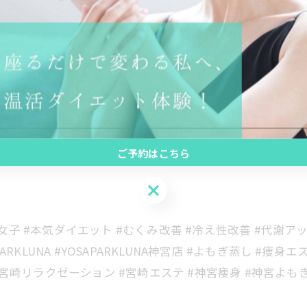
ます🌿
ご予約はこちら
ご予約はこちら
子 #本気ダイエット #むくみ改善 #冷え性改善 #代謝アッ
RKLUNA #YOSAPARKLUNA神宮店 #よもぎ蒸し #痩身
#宮崎リラクゼーション #宮崎エステ #神宮痩身 #神宮よも