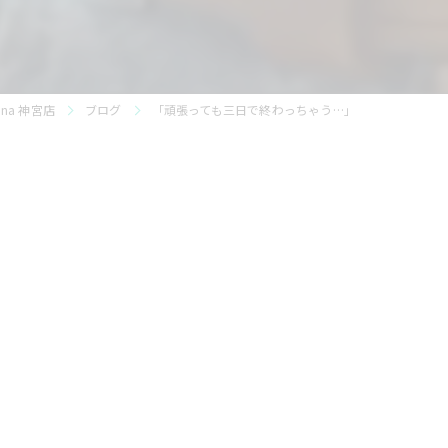
na 神宮店
ブログ
「頑張っても三日で終わっちゃう…」