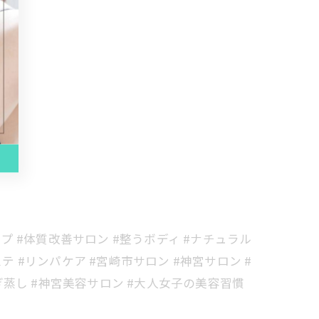
プ #体質改善サロン #整うボディ #ナチュラル
エステ #リンパケア #宮崎市サロン #神宮サロン #
ぎ蒸し #神宮美容サロン #大人女子の美容習慣