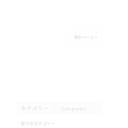
次のページ >
カテゴリー
Categories
全てのカテゴリー