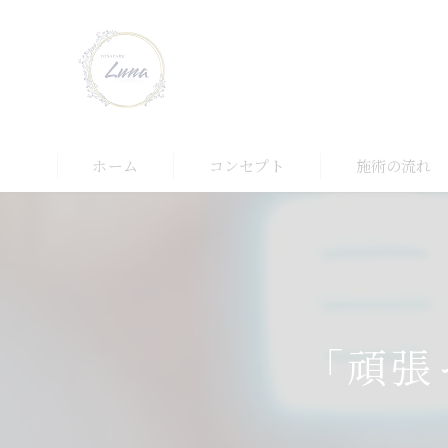
ホーム
コンセプト
施術の流れ
よくある質問
「頑張