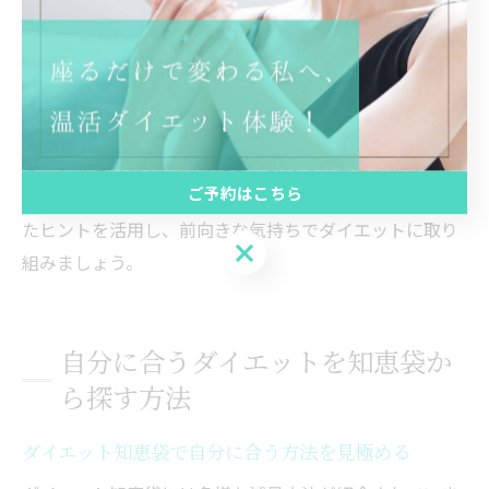
きな気持ちが重要です。理由は、楽しいと感じることで
自然と習慣化しやすくなるからです。知恵袋には「ご褒
美を設定する」「仲間と成果をシェアする」「新しい運
動やレシピに挑戦する」など、楽しみをプラスする工夫
が豊富に紹介されています。たとえば、目標を達成した
ら小さなご褒美を用意したり、SNSで仲間と励まし合う
ご予約はこちら
ことで、継続へのモチベーションが高まります。こうし
たヒントを活用し、前向きな気持ちでダイエットに取り
ご予約はこちら
組みましょう。
自分に合うダイエットを知恵袋か
ら探す方法
ダイエット知恵袋で自分に合う方法を見極める