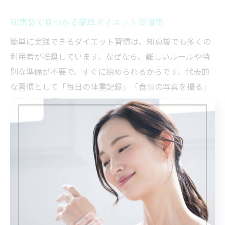
知恵袋で見つかる簡単ダイエット習慣集
簡単に実践できるダイエット習慣は、知恵袋でも多くの
利用者が推奨しています。なぜなら、難しいルールや特
別な準備が不要で、すぐに始められるからです。代表的
な習慣として「毎日の体重記録」「食事の写真を撮る」
「寝る前に軽いストレッチをする」などが挙げられま
す。例えば、体重や食事内容を記録することで意識が高
まり、モチベーション維持に役立つという声が多く見ら
れます。こうしたシンプルな習慣を積み重ねることで、
無理なく健康的なダイエットを目指せます。
楽しく続けるダイエット知恵袋のヒント
ダイエットを楽しみながら続けるためには、工夫と前向