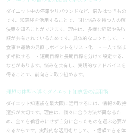
知恵袋の体験談から自分に最適なダイエッ
ダイエット中の停滞やリバウンドなど、悩みはつきもの
ト探し
です。知恵袋を活用することで、同じ悩みを持つ人の解
決策を知ることができます。理由は、多様な経験や失敗
ダイエット知恵袋の比較で自分流を見つけ
談が共有されているためです。具体的なコツとして、・
よう
食事や運動の見直しポイントをリスト化 ・一人で悩ま
タイプ別に選ぶダイエット知恵袋の活用法
ず相談する ・短期目標と長期目標を分けて設定する、
知恵袋利用で自分らしいダイエット計画を
などがあります。悩みを共有し、実践的なアドバイスを
作成
得ることで、前向きに取り組めます。
リバウンド対策なら知恵袋の体験談が参考に
ダイエット知恵袋で学ぶリバウンド防止の
理想の体型へ導くダイエット知恵袋の活用術
極意
ダイエット知恵袋を最大限に活用するには、情報の取捨
知恵袋体験談で分かるリバウンドしない工
選択が大切です。理由は、個々に合う方法が異なるた
夫
め、全てを鵜呑みにせず自分に合ったものを選ぶ必要が
長続きするダイエット知恵袋のリバウンド
あるからです。実践的な活用術として、・信頼できる体