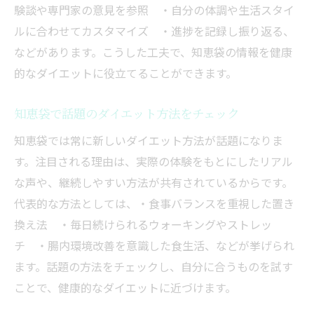
対策
験談や専門家の意見を参照 ・自分の体調や生活スタイ
リバウンド防止に効く知恵袋の実践法とは
ルに合わせてカスタマイズ ・進捗を記録し振り返る、
ダイエット知恵袋で体験談から学ぶ維持の
などがあります。こうした工夫で、知恵袋の情報を健康
コツ
的なダイエットに役立てることができます。
効果的なダイエット法を知恵袋で徹底比較
知恵袋で話題のダイエット方法をチェック
ダイエット知恵袋で効果的な方法を徹底比
較
知恵袋では常に新しいダイエット方法が話題になりま
す。注目される理由は、実際の体験をもとにしたリアル
人気のダイエット法を知恵袋でチェックし
な声や、継続しやすい方法が共有されているからです。
よう
代表的な方法としては、・食事バランスを重視した置き
知恵袋で話題のダイエットの違いを分析
換え法 ・毎日続けられるウォーキングやストレッ
自分向きのダイエット知恵袋活用ポイント
チ ・腸内環境改善を意識した食生活、などが挙げられ
成果が出やすいダイエット知恵袋の選び方
ます。話題の方法をチェックし、自分に合うものを試す
ことで、健康的なダイエットに近づけます。