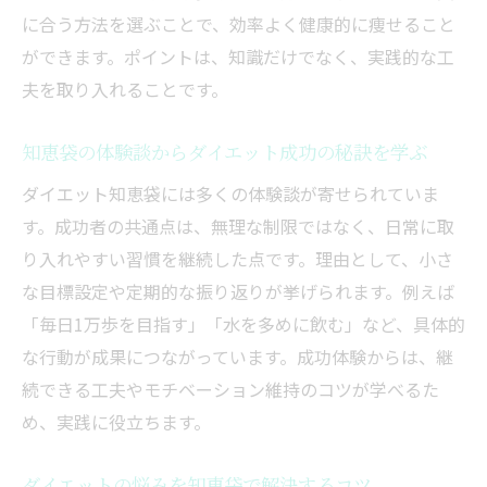
健康的なダイエット知恵袋のおすすめアイ
に合う方法を選ぶことで、効率よく健康的に痩せること
デア集
ができます。ポイントは、知識だけでなく、実践的な工
夫を取り入れることです。
食事と運動の両立を知恵袋で見直そう
続けやすいダイエットの秘訣を知恵袋で発見
知恵袋の体験談からダイエット成功の秘訣を学ぶ
ダイエット知恵袋で続けやすいコツを見つ
ダイエット知恵袋には多くの体験談が寄せられていま
ける
す。成功者の共通点は、無理な制限ではなく、日常に取
飽きずに続けるダイエット知恵袋の実践例
り入れやすい習慣を継続した点です。理由として、小さ
日常に取り入れやすいダイエット知恵袋の
な目標設定や定期的な振り返りが挙げられます。例えば
方法
「毎日1万歩を目指す」「水を多めに飲む」など、具体的
知恵袋で見つかる簡単ダイエット習慣集
な行動が成果につながっています。成功体験からは、継
楽しく続けるダイエット知恵袋のヒント
続できる工夫やモチベーション維持のコツが学べるた
自分に合うダイエットを知恵袋から探す方法
め、実践に役立ちます。
ダイエット知恵袋で自分に合う方法を見極
ダイエットの悩みを知恵袋で解決するコツ
める