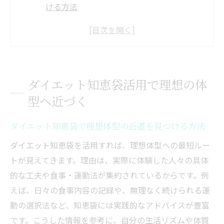
ける方法
知恵袋の体験談からダイエット成功の秘訣
を学ぶ
ダイエットの悩みを知恵袋で解決するコツ
理想の体型へ導くダイエット知恵袋の活用
ダイエット知恵袋活用で理想の体
術
型へ近づく
知恵袋で話題のダイエット方法をチェック
健康的に痩せるための知恵袋実践法
ダイエット知恵袋で理想体型の近道を見つける方法
ダイエット知恵袋で健康的に痩せる実践ポ
ダイエット知恵袋を活用すれば、理想体型への最短ルー
イント
トが見えてきます。理由は、実際に体験した人々の具体
無理なく続くダイエット法を知恵袋で探す
的な工夫や食事・運動法が集約されているからです。例
コツ
えば、日々の食事内容の記録や、無理なく続けられる運
知恵袋から学ぶバランス重視のダイエット
動の選択法など、知恵袋には実践的なアドバイスが豊富
習慣
です。こうした情報を参考に、自分の生活リズムや体質