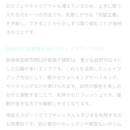
のカフェやテイクアウトも増えているため、上手に取り
力
入れるのも一つの方法です。失敗しがちな「完璧主義」
生活習慣見直しで理想的なシェイプアップ
を手放し、できることから少しずつ取り組むことが長続
実現
きのコツです。
女性が取り入れやすい生活環境別ダイエッ
ト法
宮崎の生活環境を活かすシェイプアップ方法
プールやジムを活用した健康的な体づくり
宮崎県宮崎市西臼杵郡高千穂町は、豊かな自然や広々と
日常動作を活かしたシェイプアップのコツ
した公園が多いエリアです。これらを活用したシェイプ
ダイエット成功へ導く食事改善のコツ
アップ方法として、朝夕のウォーキングやハイキング、
リバウンドを防ぐダイエット食事法の基本
サイクリングなどが挙げられます。自然の景色を楽しみ
ながら運動することで、気持ちもリフレッシュでき、運
忙しい女性向け簡単食事改善ダイエット術
動が苦手な方でも継続しやすくなります。
シェイプアップに効果的な食事管理の方法
宮崎市で人気のダイエット食習慣を取り入
地域のスポーツクラブやレンタルスタジオを利用するの
れる
も効果的です。初心者向けのレッスンや都度払いのジム