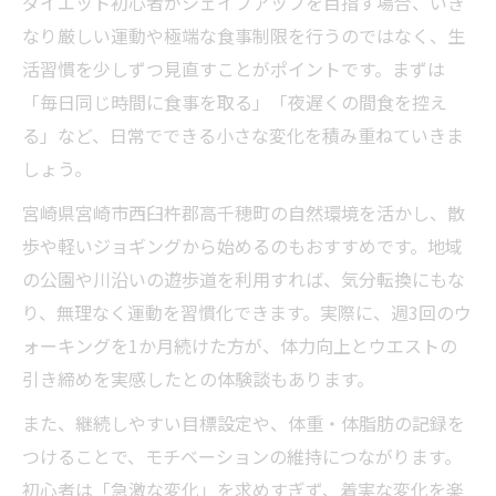
ダイエット初心者がシェイプアップを目指す場合、いき
なり厳しい運動や極端な食事制限を行うのではなく、生
活習慣を少しずつ見直すことがポイントです。まずは
「毎日同じ時間に食事を取る」「夜遅くの間食を控え
る」など、日常でできる小さな変化を積み重ねていきま
しょう。
宮崎県宮崎市西臼杵郡高千穂町の自然環境を活かし、散
歩や軽いジョギングから始めるのもおすすめです。地域
の公園や川沿いの遊歩道を利用すれば、気分転換にもな
り、無理なく運動を習慣化できます。実際に、週3回のウ
ォーキングを1か月続けた方が、体力向上とウエストの
引き締めを実感したとの体験談もあります。
また、継続しやすい目標設定や、体重・体脂肪の記録を
つけることで、モチベーションの維持につながります。
初心者は「急激な変化」を求めすぎず、着実な変化を楽