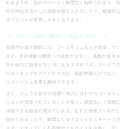
もあるため、自分のペースで無理なく始められます。地
無理なく続くダイエット食事改善のポイン
元の特性を活かした運動を取り入れることで、健康的な
ト
ダイエットが実現しやすくなります。
短期間で引き締めを目指す運動術
短期間で効果を実感できるダイエット運動
プールやジム活用で無理なく始めるダイエット
法
宮崎市や高千穂町には、プールやジムなどが充実してい
プール活用で引き締めるシェイプアップ術
ます。水中運動は関節への負担が少なく、運動が苦手な
ジム体験を活かした自宅ダイエット運動メ
方や体力に自信がない方にもおすすめです。プールでの
ニュー
ウォーキングやアクアビクスは、脂肪燃焼だけでなく、
女性に人気の短期集中ダイエット運動実践
リフレッシュ効果も期待できます。
法
また、ジムでは自分の目標や体力に合わせたコースやレ
スキマ時間活用で続ける引き締め習慣のコ
ッスンが用意されていることが多く、都度払いで気軽に
ツ
体験できる施設も増えています。まずは体験コースから
始めてみることで、無理なくダイエットをスタートでき
ます。スタッフによる指導やアドバイスを活用し、正し