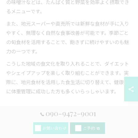
の味噌汁などは、たんぱく質と野菜を効率よく摂取でき
るメニューです。
また、地元スーパーや直売所では新鮮な食材が手に入り
やすく、無理なく自然な食事改善が可能です。季節ごと
の旬食材を活用することで、飽きずに続けやすいのも魅
力の一つです。
こうした地域の食文化を取り入れることで、ダイエット
やシェイプアップを楽しく取り組むことができます。実
際に、地元食材を活用した食生活に切り替えて、健康的
に体重管理に成功した方も多くいらっしゃいます。
無理なく続くダイエット食事改善のポイント
090-9472-9001
ダイエットを継続するためには、目標を高く設定しすぎ
お問い合わせ
ご予約
ず、日々の小さな変化を楽しむことが大切です。完璧を