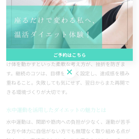
例えば、通勤や買い物の際に徒歩の距離を少し伸ばすだ
けでも、カロリー消費量は増加します。さらに、朝や夜
の時間帯を活用した軽い体操や、テレビを見ながらのス
トレッチも効果的です。運動強度を無理に上げず、まず
は「毎日続ける」ことを目標にしましょう。
「今日は疲れているから休もう」と思う日でも、5分だ
ご予約はこちら
け体を動かすといった柔軟な考え方が、挫折を防ぎま
ご予約はこちら
す。継続のコツは、目標を小さく設定し、達成感を積み
重ねること。失敗しても気にせず、翌日からまた再開で
きる環境づくりが大切です。
水中運動を活用したダイエットの魅力とは
水中運動は、関節や筋肉への負担が少なく、運動が苦手
な方や体力に自信がない方でも無理なく取り組める点が