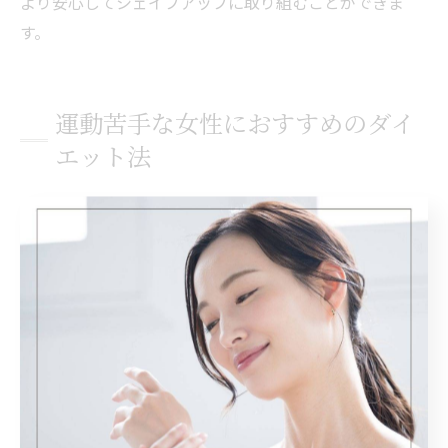
より安心してシェイプアップに取り組むことができま
す。
運動苦手な女性におすすめのダイ
エット法
運動が苦手でも続けやすいダイエット実践法
ダイエットに取り組む際、「運動が苦手」「続けられる
自信がない」と感じる方も多いのではないでしょうか。
宮崎県宮崎市西臼杵郡高千穂町の地域性を活かし、無理
なく続けられるダイエット方法を選ぶことが、成功への
近道です。特にウォーキングやストレッチなど、日常生
活に取り入れやすい運動から始めることで、習慣化しや
すくなります。