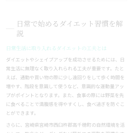
宮崎の生活環境を活かすシェイプアップ方
法
日常で始めるダイエット習慣を解
プールやジム活用で無理なく始めるダイエ
説
ット
ダイエット成功へ導く日々の小さな積み重
日常生活に取り入れるダイエットの工夫とは
ね
ダイエットやシェイプアップを成功させるためには、日
無理せず続くシェイプアップの秘訣
常生活に無理なく取り入れられる工夫が重要です。たと
シェイプアップが長続きするダイエット習
えば、通勤や買い物の際に少し遠回りをして歩く時間を
慣
増やす、階段を意識して使うなど、意識的な運動量アッ
無理のないプール運動でダイエットを続け
プがポイントとなります。また、食事の際には野菜を先
るコツ
に食べることで満腹感を得やすくし、食べ過ぎを防ぐこ
都度払いジム活用でストレスフリーシェイ
とができます。
プアップ
さらに、宮崎県宮崎市西臼杵郡高千穂町の自然環境を活
宮崎市で人気の体験型ダイエット法を解説