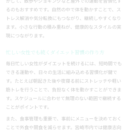
かして、散歩やジョギングなど屋外での運動を習慣化す
女性が実感するシェイプアップ継続のポイ
るのもおすすめです。自然の中で体を動かすことで、ス
ント
トレス解消や気分転換にもつながり、継続しやすくなり
運動苦手な女性におすすめのダイエット法
ます。小さな行動の積み重ねが、健康的なスタイルの実
現につながります。
運動が苦手でも続けやすいダイエット実践
法
忙しい女性でも続くダイエット習慣の作り方
水中運動を活用したダイエットの魅力とは
毎日忙しい女性がダイエットを続けるには、短時間でも
ダイエット初心者でも安心のシェイプアッ
できる運動や、日々の生活に組み込める習慣化が鍵で
プ方法
す。たとえば朝起きた後や夜寝る前にストレッチや軽い
宮崎市で話題のジム体験で始めるダイエッ
筋トレを行うことで、負担なく体を動かすことができま
ト
す。スケジュールに合わせて無理のない範囲で継続する
無理なく続く女性向けダイエット習慣の工
ことがポイントです。
夫
また、食事管理も重要で、事前にメニューを決めておく
生活環境を活かした理想ボディの作り方
ことで外食や間食を減らせます。宮崎市内では健康志向
宮崎の自然をいかしたダイエット習慣の魅