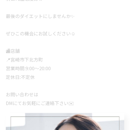
最後のダイエットにしませんか✨
ぜひこの機会にお試しください☺️
🏬店舗
📍宮崎市下北方町
営業時間:9:00〜20:00
定休日:不定休
お問い合わせは
DMにてお気軽にご連絡下さい✉️
#yosa#ダイエット#美肌#足痩#温活#美容#水素#おなか
痩せ#食べる#痩せ#エステサロン#痩身#妊活#くびれ#よ