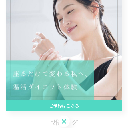
もぎ蒸し#宮崎市#体重#デトックス#美肌#産後ダイエッ
ト#むくみ#リンパケア#体質改善#妊活#美白#小顔#体脂
肪#温活#ルルオン#神宮
宮崎市で取り組む温活の紹介
宮崎市で痩身を目指す温感
ケア
宮崎市で小顔を目指す温感ケア
宮崎市で取り組む温
活の紹介
温活
痩身
小顔
温活
< 前のページ
一覧に戻る
次のページ >
ご予約はこちら
ご予約はこちら
関連タグ