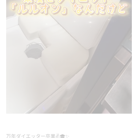
万年ダイエッター卒業✌🎓✨