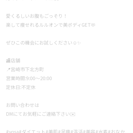
愛くるしいお腹もごっそり！
楽して痩せれるルルオンで美ボディGET🫶
ぜひこの機会にお試しください☺️✨
🏬店舗
📍宮崎市下北方町
営業時間:9:00〜20:00
定休日:不定休
お問い合わせは
DMにてお気軽にご連絡下さい✉️
#yosa#ダイエット#美肌#足痩#温活#美容#水素#おなか