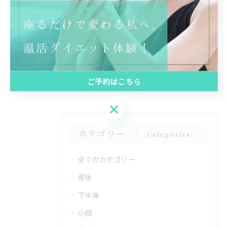
関連タグ
#ダイエット
#水素
#妊活
#よもぎ蒸し
#宮崎市
#デトックス
#むくみ
#妊活
#神宮
ご予約はこちら
ご予約はこちら
カテゴリー
Categories
全てのカテゴリー
産後
下半身
小顔