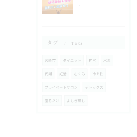
.
タグ
Tags
宮崎市
ダイエット
神宮
水素
代謝
妊活
むくみ
冷え性
プライベートサロン
デトックス
座るだけ
よもぎ蒸し