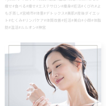
痩せ#食べる#痩せ#エステサロン#痩身#妊活#くびれ#よ
もぎ蒸し#宮崎市#体重#デトックス#美肌#産後ダイエッ
ト#むくみ#リンパケア#体質改善#妊活#美白#小顔#体脂
肪#温活#ルルオン#神宮
宮崎市で取り組む温活の紹介
宮崎市で痩身を目指す温感
ケア
宮崎市で小顔を目指す温感ケア
宮崎市で取り組む温
活の紹介
温活
痩身
小顔
温活
< 前のページ
一覧に戻る
次のページ >